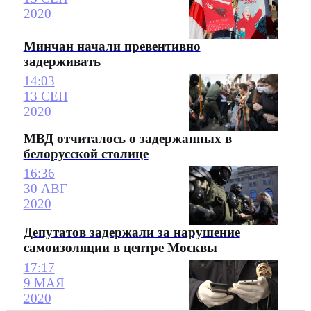
2020
Минчан начали превентивно
задерживать
14:03
13 СЕН
2020
МВД отчиталось о задержанных в
белорусской столице
16:36
30 АВГ
2020
Депутатов задержали за нарушение
самоизоляции в центре Москвы
17:17
9 МАЯ
2020