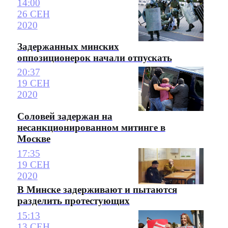
14:00
26 СЕН
2020
Задержанных минских
оппозиционерок начали отпускать
20:37
19 СЕН
2020
Соловей задержан на
несанкционированном митинге в
Москве
17:35
19 СЕН
2020
В Минске задерживают и пытаются
разделить протестующих
15:13
13 СЕН