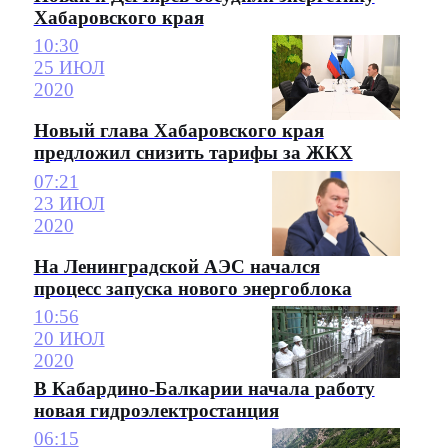
Хабаровского края
10:30
25 ИЮЛ
2020
Новый глава Хабаровского края
предложил снизить тарифы за ЖКХ
07:21
23 ИЮЛ
2020
На Ленинградской АЭС начался
процесс запуска нового энергоблока
10:56
20 ИЮЛ
2020
В Кабардино-Балкарии начала работу
новая гидроэлектростанция
06:15