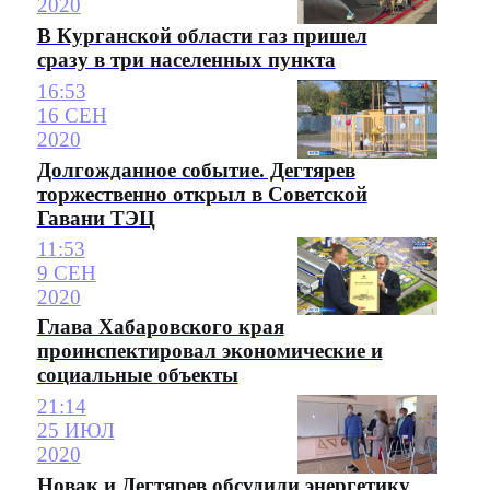
2020
В Курганской области газ пришел
сразу в три населенных пункта
16:53
16 СЕН
2020
Долгожданное событие. Дегтярев
торжественно открыл в Советской
Гавани ТЭЦ
11:53
9 СЕН
2020
Глава Хабаровского края
проинспектировал экономические и
социальные объекты
21:14
25 ИЮЛ
2020
Новак и Дегтярев обсудили энергетику