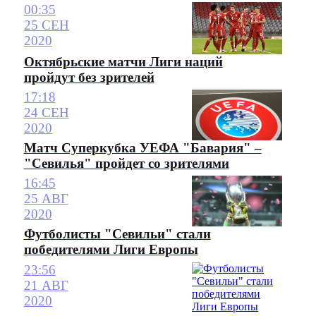
00:35
25 СЕН
2020
Октябрьские матчи Лиги наций
пройдут без зрителей
17:18
24 СЕН
2020
Матч Суперкубка УЕФА "Бавария" –
"Севилья" пройдет со зрителями
16:45
25 АВГ
2020
Футболисты "Севильи" стали
победителями Лиги Европы
23:56
21 АВГ
2020