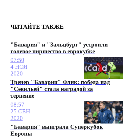
ЧИТАЙТЕ ТАКЖЕ
"Бавария" и "Зальцбург" устроили
голевое пиршество в еврокубке
07:50
4 НОЯ
2020
Тренер "Баварии" Флик: победа над
"Севильей" стала наградой за
терпение
08:57
25 СЕН
2020
"Бавария" выиграла Суперкубок
Европы