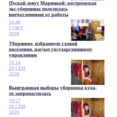
Пускай зовут Маринкой: костромская
экс-уборщица поделилась
впечатлениями от работы
16:48
1 ОКТ
2020
Уборщицу, избранную главой
поселения, научат государственному
управлению
16:14
28 СЕН
2020
Выигравшая выборы уборщица куда-
то запропастилась
19:27
26 СЕН
2020