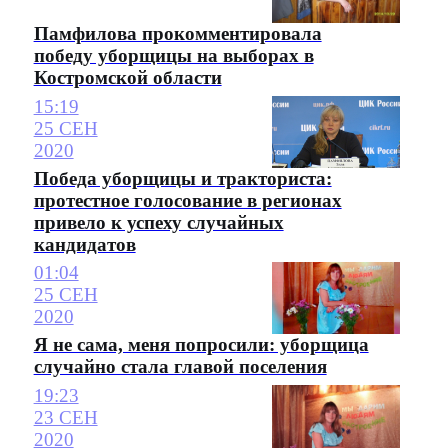
Памфилова прокомментировала
победу уборщицы на выборах в
Костромской области
15:19
25 СЕН
2020
Победа уборщицы и тракториста:
протестное голосование в регионах
привело к успеху случайных
кандидатов
01:04
25 СЕН
2020
Я не сама, меня попросили: уборщица
случайно стала главой поселения
19:23
23 СЕН
2020