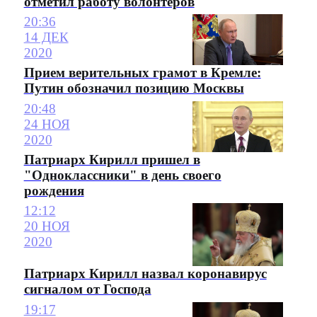
отметил работу волонтеров
20:36
14 ДЕК
2020
Прием верительных грамот в Кремле:
Путин обозначил позицию Москвы
20:48
24 НОЯ
2020
Патриарх Кирилл пришел в
"Одноклассники" в день своего
рождения
12:12
20 НОЯ
2020
Патриарх Кирилл назвал коронавирус
сигналом от Господа
19:17