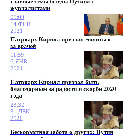
главные темы беседы Путина с
журналистами
05:00
14 ФЕВ
2021
Патриарх Кирилл призвал молиться
за врачей
11:59
6 ЯНВ
2021
Патриарх Кирилл призвал быть
благодарным за радости и скорби 2020
года
23:32
31 ДЕК
2020
Бескорыстная забота о других: Путин