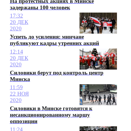
На протестных акциях в Минске
задержаны 100 человек
17:32
20 ДЕК
2020
Успеть до усиления: минчане
публикуют кадры утренних акций
12:14
20 ДЕК
2020
Силовики берут под контроль центр
Минска
11:59
22 НОЯ
2020
Силовики в Минске готовятся к
несанкционированному маршу
оппозиции
11:24