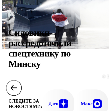
Силовики
рассредоточили
спецтехнику по
Минску
© E
СЛЕДИТЕ ЗА
Дзен
Макс
НОВОСТЯМИ: