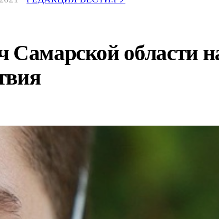
ч Самарской области н
твия