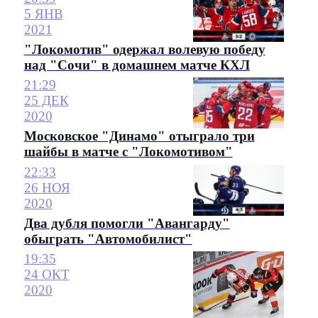
5 ЯНВ
2021
"Локомотив" одержал волевую победу
над "Сочи" в домашнем матче КХЛ
21:29
25 ДЕК
2020
Московское "Динамо" отыграло три
шайбы в матче с "Локомотивом"
22:33
26 НОЯ
2020
Два дубля помогли "Авангарду"
обыграть "Автомобилист"
19:35
24 ОКТ
2020