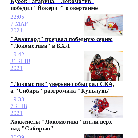
Кубок Гагарина. "Локомотив"
победил "Йокерит" в овертайме
22:05
7 МАР
2021
"Авангард" прервал победную серию
"Локомотива" в КХЛ
19:42
31 ЯНВ
2021
"Локомотив" уверенно обыграл СКА,
а "Сибирь" разгромила "Куньлунь"
19:38
7 ЯНВ
2021
Хоккеисты "Локомотива" взяли верх
над "Сибирью"
20:39