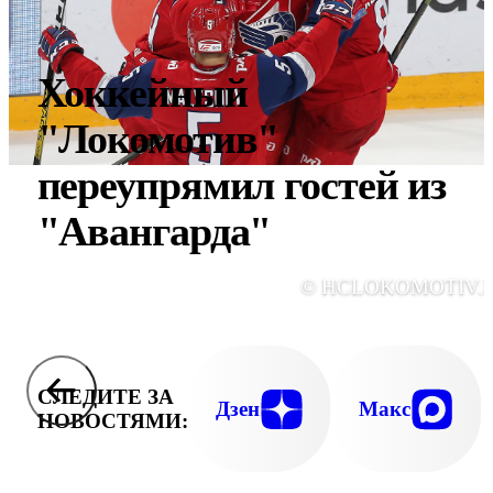
Хоккейный
"Локомотив"
переупрямил гостей из
"Авангарда"
© HCLOKOMOTIV.
СЛЕДИТЕ ЗА
Дзен
Макс
НОВОСТЯМИ: