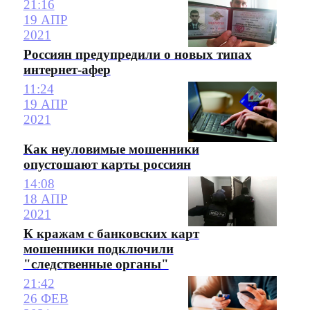
21:16
19 АПР
2021
Россиян предупредили о новых типах
интернет-афер
11:24
19 АПР
2021
Как неуловимые мошенники
опустошают карты россиян
14:08
18 АПР
2021
К кражам с банковских карт
мошенники подключили
"следственные органы"
21:42
26 ФЕВ