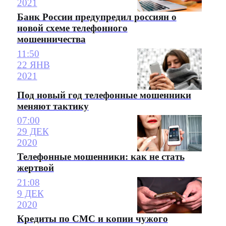
2021
Банк России предупредил россиян о
новой схеме телефонного
мошенничества
11:50
22 ЯНВ
2021
Под новый год телефонные мошенники
меняют тактику
07:00
29 ДЕК
2020
Телефонные мошенники: как не стать
жертвой
21:08
9 ДЕК
2020
Кредиты по СМС и копии чужого