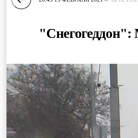
"Снегогеддон": 