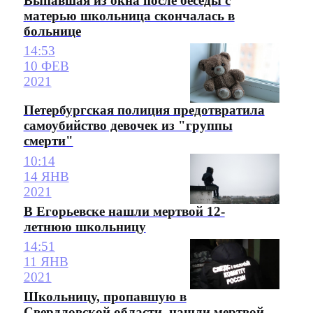
Выпавшая из окна после беседы с
матерью школьница скончалась в
больнице
14:53
10 ФЕВ
2021
Петербургская полиция предотвратила
самоубийство девочек из "группы
смерти"
10:14
14 ЯНВ
2021
В Егорьевске нашли мертвой 12-
летнюю школьницу
14:51
11 ЯНВ
2021
Школьницу, пропавшую в
Свердловской области, нашли мертвой