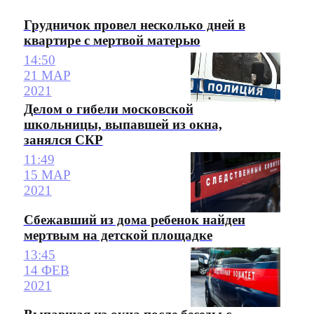
Грудничок провел несколько дней в
квартире с мертвой матерью
14:50
21 МАР
2021
Делом о гибели московской
школьницы, выпавшей из окна,
занялся СКР
11:49
15 МАР
2021
Сбежавший из дома ребенок найден
мертвым на детской площадке
13:45
14 ФЕВ
2021