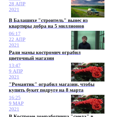
28 АПР
2021
В Балашихе "строитель" вынес из
квартиры добра на 5 миллионов
06:17
22 АПР
2021
Ради мамы костромич ограбил
цветочный магазин
13:47
9 АПР
2021
"Романтик" ограбил магазин, чтобы
купить букет подруге на 8 марта
16:25
9 МАР
2021
В Костроме домработница "смела" в