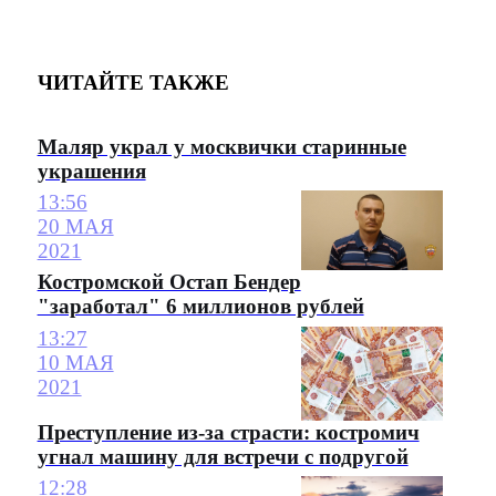
ЧИТАЙТЕ ТАКЖЕ
Маляр украл у москвички старинные
украшения
13:56
20 МАЯ
2021
Костромской Остап Бендер
"заработал" 6 миллионов рублей
13:27
10 МАЯ
2021
Преступление из-за страсти: костромич
угнал машину для встречи с подругой
12:28