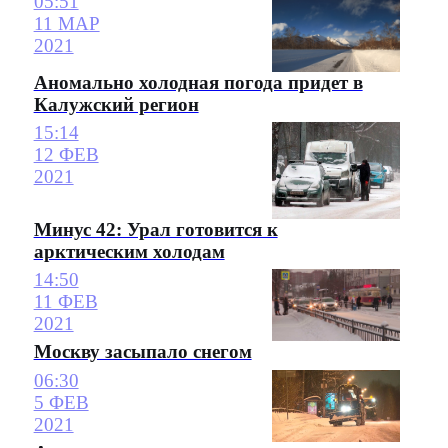
05:51
11 МАР
2021
Аномально холодная погода придет в
Калужский регион
15:14
12 ФЕВ
2021
Минус 42: Урал готовится к
арктическим холодам
14:50
11 ФЕВ
2021
Москву засыпало снегом
06:30
5 ФЕВ
2021