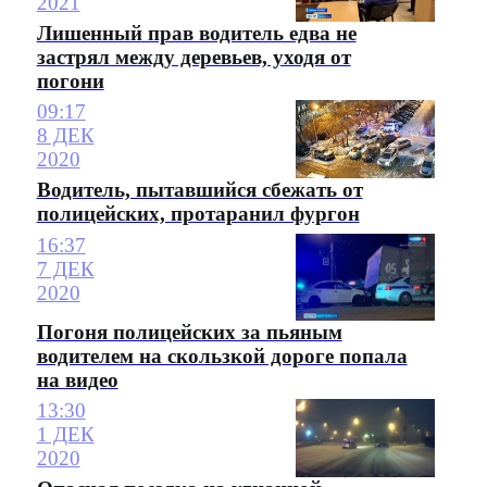
2021
Лишенный прав водитель едва не
застрял между деревьев, уходя от
погони
09:17
8 ДЕК
2020
Водитель, пытавшийся сбежать от
полицейских, протаранил фургон
16:37
7 ДЕК
2020
Погоня полицейских за пьяным
водителем на скользкой дороге попала
на видео
13:30
1 ДЕК
2020