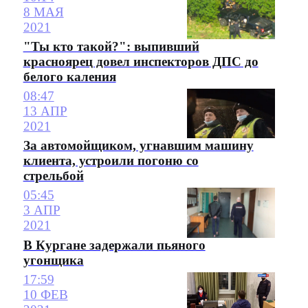
8 МАЯ
2021
"Ты кто такой?": выпивший
красноярец довел инспекторов ДПС до
белого каления
08:47
13 АПР
2021
За автомойщиком, угнавшим машину
клиента, устроили погоню со
стрельбой
05:45
3 АПР
2021
В Кургане задержали пьяного
угонщика
17:59
10 ФЕВ