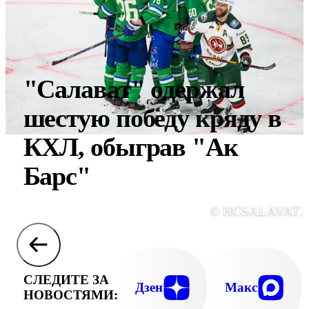
"Салават" одержал
шестую победу кряду в
КХЛ, обыграв "Ак
Барс"
© HCSALAVAT.
СЛЕДИТЕ ЗА
Дзен
Макс
НОВОСТЯМИ: