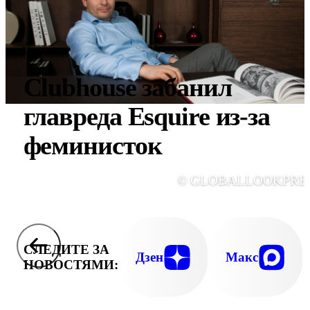
Clubhouse забанил
главреда Esquire из-за
феминисток
© GLOBALLOOKPRE
СЛЕДИТЕ ЗА
Дзен
Макс
НОВОСТЯМИ: