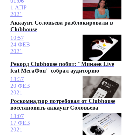
01:06
1 АПР
2021
Аккаунт Соловьева разблокировали в
Clubhouse
10:57
24 ФЕВ
2021
Рекорд Clubhouse побит: "Минаев Live
feat МегаФон" собрал аудиторию
18:37
20 ФЕВ
2021
Роскомнадзор потребовал от Clubhouse
восстановить аккаунт Соловьева
18:07
17 ФЕВ
2021