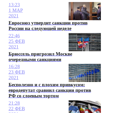
13:23
1 МАР
2021
Евросоюз утвердит санкции против
России на следующей неделе
22:46
25 ФЕВ
2021
Брюссель пригрозил Москве
очередными санкциями
16:28
23 ФЕВ
2021
Бесполезно и с плохим привкусом:
евродепутат сравнил санкции против
РФ со слоеным тортом
21:28
22 ФЕВ