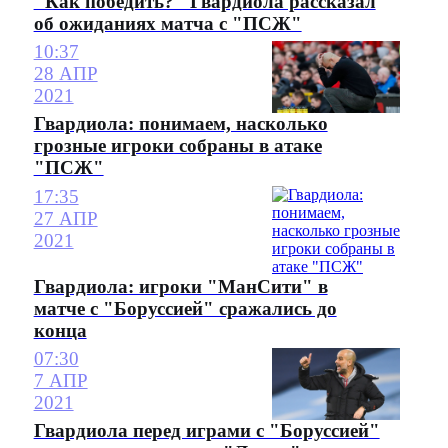
"Как победить?" Гвардиола рассказал
об ожиданиях матча с "ПСЖ"
10:37
28 АПР
2021
Гвардиола: понимаем, насколько
грозные игроки собраны в атаке
"ПСЖ"
17:35
27 АПР
2021
Гвардиола: игроки "МанСити" в
матче с "Боруссией" сражались до
конца
07:30
7 АПР
2021
Гвардиола перед играми с "Боруссией"