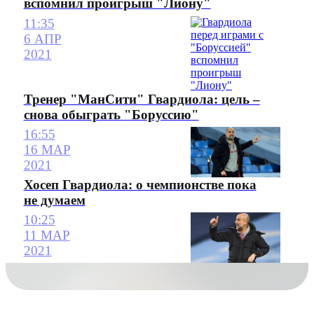
вспомнил проигрыш "Лиону"
11:35
6 АПР
2021
Тренер "МанСити" Гвардиола: цель –
снова обыграть "Боруссию"
16:55
16 МАР
2021
Хосеп Гвардиола: о чемпионстве пока
не думаем
10:25
11 МАР
2021