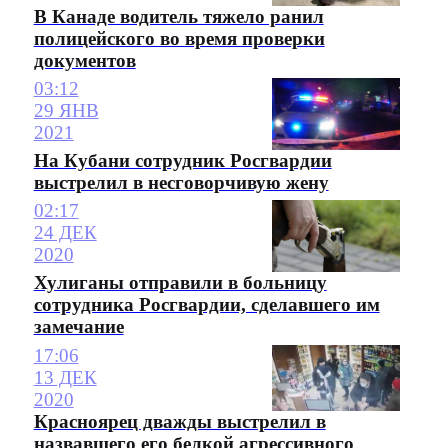
В Канаде водитель тяжело ранил
полицейского во время проверки
документов
03:12
29 ЯНВ
2021
На Кубани сотрудник Росгвардии
выстрелил в несговорчивую жену
02:17
24 ДЕК
2020
Хулиганы отправили в больницу
сотрудника Росгвардии, сделавшего им
замечание
17:06
13 ДЕК
2020
Красноярец дважды выстрелил в
назвавшего его белкой агрессивного