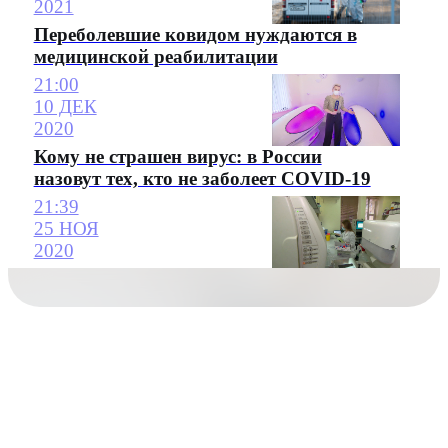
2021
Переболевшие ковидом нуждаются в
медицинской реабилитации
21:00
10 ДЕК
2020
Кому не страшен вирус: в России
назовут тех, кто не заболеет COVID-19
21:39
25 НОЯ
2020