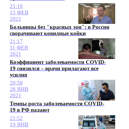
21:18
15 ФЕВ
2021
Больницы без "красных зон": в России
сворачивают ковидные койки
21:17
11 ФЕВ
2021
Коэффициент заболеваемости COVID-
19 снизился – врачи прилагают все
усилия
20:58
28 ЯНВ
2021
Темпы роста заболеваемости COVID-
19 в РФ падают
21:52
19 ЯНВ