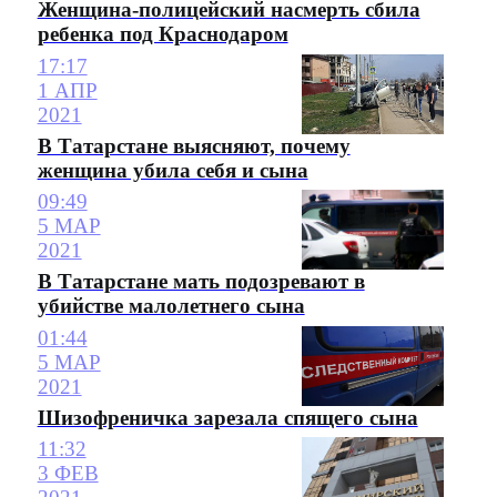
Женщина-полицейский насмерть сбила
ребенка под Краснодаром
17:17
1 АПР
2021
В Татарстане выясняют, почему
женщина убила себя и сына
09:49
5 МАР
2021
В Татарстане мать подозревают в
убийстве малолетнего сына
01:44
5 МАР
2021
Шизофреничка зарезала спящего сына
11:32
3 ФЕВ