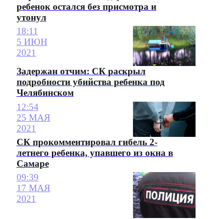
ребенок остался без присмотра и
утонул
18:11
5 ИЮН
2021
Задержан отчим: СК раскрыл
подробности убийства ребенка под
Челябинском
12:54
25 МАЯ
2021
СК прокомментировал гибель 2-
летнего ребенка, упавшего из окна в
Самаре
09:39
17 МАЯ
2021