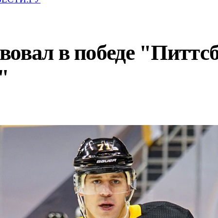
овал в победе "Питтсб
"