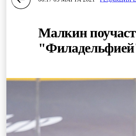
Малкин поучаств
"Филадельфией