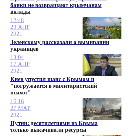
банки не возвращают крымчанам
вклады
12:48
29 АПР
2021
Зеленскому рассказали о вымирании
украинцев
13:04
17 АПР
2021
Киев упустил шанс с Крымом и
"погружается в милитаристский
психоз"
16:16
27 МАР
2021
Путин: десятилетиями из Крыма
только выкачивали ресурсы