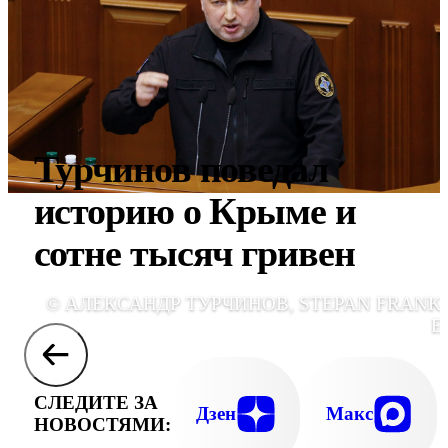
Турчинов поведал
историю о Крыме и
сотне тысяч гривен
© АЛЕКСАНДР ТУРЧИНОВ, STEPAN FRANKO
E
СЛЕДИТЕ ЗА
Дзен
Макс
НОВОСТЯМИ: