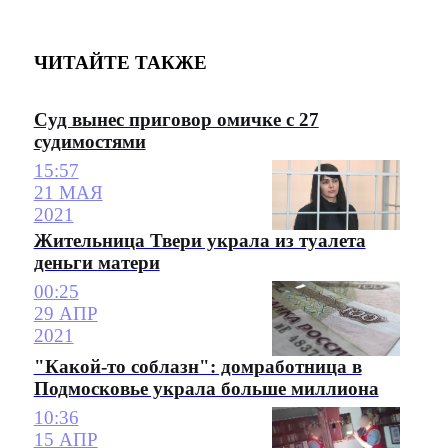
ЧИТАЙТЕ ТАКЖЕ
Суд вынес приговор омичке с 27
судимостями
15:57
21 МАЯ
2021
Жительница Твери украла из туалета
деньги матери
00:25
29 АПР
2021
"Какой-то соблазн": домработница в
Подмосковье украла больше миллиона
10:36
15 АПР