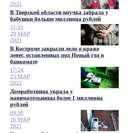
2021
В Тверской области внучка забрала у
бабушки больше миллиона рублей
11:33
29 МАР
2021
В Костроме закрыли дело о краже
денег, оставленных под Новый год в
банкомате
17:24
23 МАР
2021
Домработница украла у
нанимательницы более 1 миллиона
рублей
09:30
16 МАР
2021