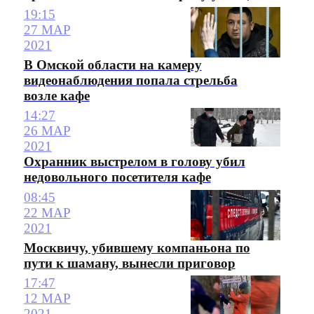
19:15
27 МАР
2021
В Омской области на камеру
видеонаблюдения попала стрельба
возле кафе
14:27
26 МАР
2021
Охранник выстрелом в голову убил
недовольного посетителя кафе
08:45
22 МАР
2021
Москвичу, убившему компаньона по
пути к шаману, вынесли приговор
17:47
12 МАР
2021