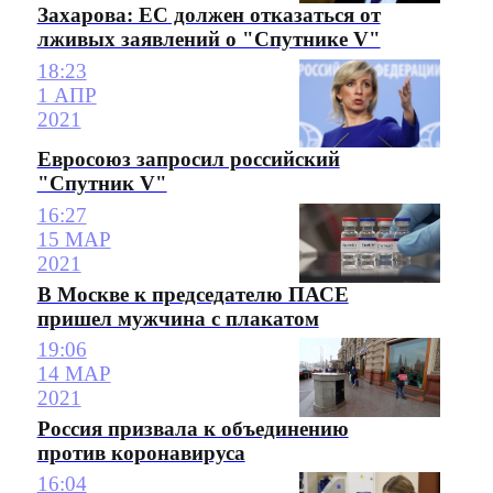
Захарова: ЕС должен отказаться от
лживых заявлений о "Спутнике V"
18:23
1 АПР
2021
Евросоюз запросил российский
"Спутник V"
16:27
15 МАР
2021
В Москве к председателю ПАСЕ
пришел мужчина с плакатом
19:06
14 МАР
2021
Россия призвала к объединению
против коронавируса
16:04