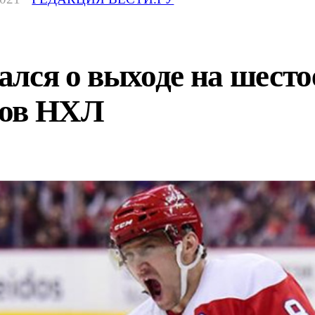
лся о выходе на шестое
ров НХЛ