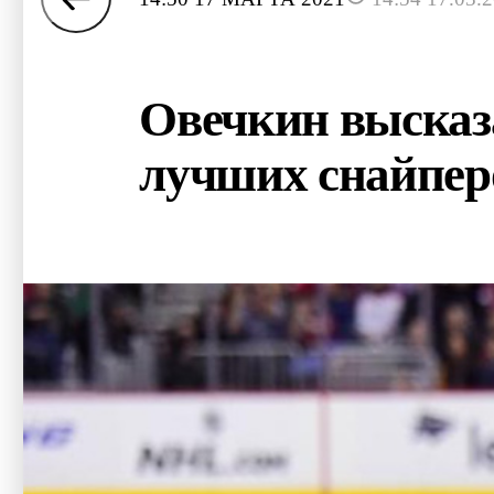
Овечкин высказа
лучших снайпе