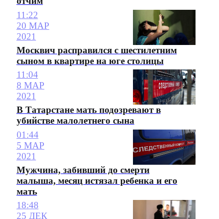
отчим
11:22
20 МАР
2021
Москвич расправился с шестилетним
сыном в квартире на юге столицы
11:04
8 МАР
2021
В Татарстане мать подозревают в
убийстве малолетнего сына
01:44
5 МАР
2021
Мужчина, забивший до смерти
малыша, месяц истязал ребенка и его
мать
18:48
25 ДЕК