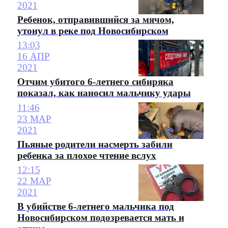
2021
Ребенок, отправившийся за мячом,
утонул в реке под Новосибирском
13:03
16 АПР
2021
Отчим убитого 6-летнего сибиряка
показал, как наносил мальчику удары
11:46
23 МАР
2021
Пьяные родители насмерть забили
ребенка за плохое чтение вслух
12:15
22 МАР
2021
В убийстве 6-летнего мальчика под
Новосибирском подозревается мать и