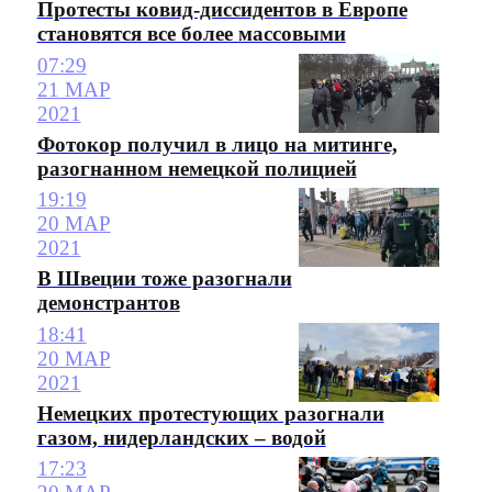
Протесты ковид-диссидентов в Европе
становятся все более массовыми
07:29
21 МАР
2021
Фотокор получил в лицо на митинге,
разогнанном немецкой полицией
19:19
20 МАР
2021
В Швеции тоже разогнали
демонстрантов
18:41
20 МАР
2021
Немецких протестующих разогнали
газом, нидерландских – водой
17:23