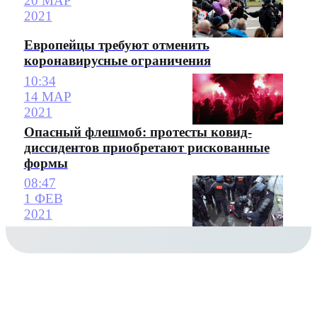
20 МАР
2021
Европейцы требуют отменить
коронавирусные ограничения
10:34
14 МАР
2021
Опасный флешмоб: протесты ковид-
диссидентов приобретают рискованные
формы
08:47
1 ФЕВ
2021