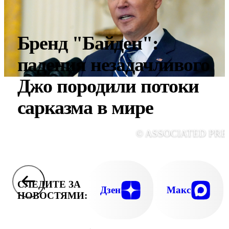
Бренд "Байден":
падения незадачливого
Джо породили потоки
сарказма в мире
© ASSOCIATED PRE
СЛЕДИТЕ ЗА
Дзен
Макс
НОВОСТЯМИ: