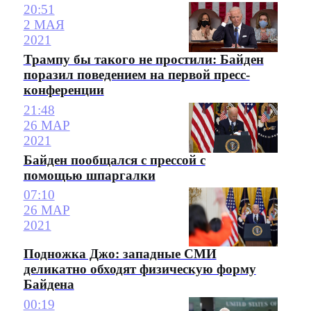
20:51
2 МАЯ
2021
Трампу бы такого не простили: Байден
поразил поведением на первой пресс-
конференции
21:48
26 МАР
2021
Байден пообщался с прессой с
помощью шпаргалки
07:10
26 МАР
2021
Подножка Джо: западные СМИ
деликатно обходят физическую форму
Байдена
00:19