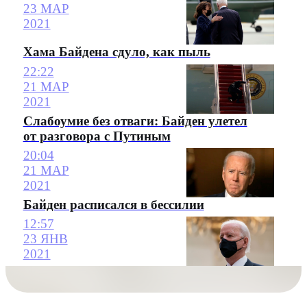
23 МАР
2021
Хама Байдена сдуло, как пыль
22:22
21 МАР
2021
Слабоумие без отваги: Байден улетел
от разговора с Путиным
20:04
21 МАР
2021
Байден расписался в бессилии
12:57
23 ЯНВ
2021