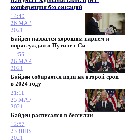
Байдена с журналистами: пресс-
конференция без сенсаций
14:40
26 МАР
2021
Байден назвался хорошим парнем и
порассуждал о Путине с Си
11:56
26 МАР
2021
Байден собирается идти на второй срок
в 2024 году
21:11
25 МАР
2021
Байден расписался в бессилии
12:57
23 ЯНВ
2021