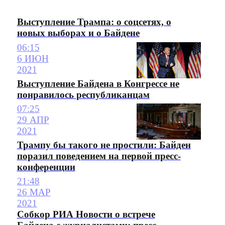
Выступление Трампа: о соцсетях, о
новых выборах и о Байдене
06:15
6 ИЮН
2021
Выступление Байдена в Конгрессе не
понравилось республиканцам
07:25
29 АПР
2021
Трампу бы такого не простили: Байден
поразил поведением на первой пресс-
конференции
21:48
26 МАР
2021
Собкор РИА Новости о встрече