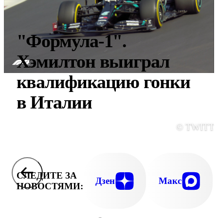
"Формула-1".
Хэмилтон выиграл
квалификацию гонки
в Италии
© TWITT
СЛЕДИТЕ ЗА
Дзен
Макс
НОВОСТЯМИ: