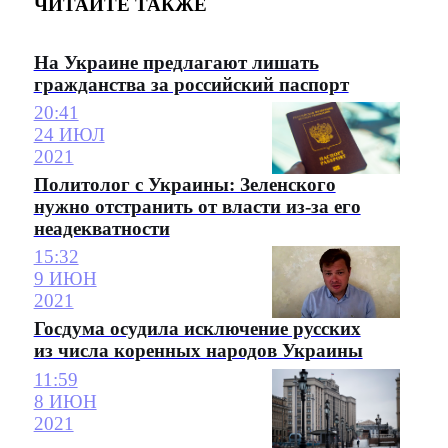
ЧИТАЙТЕ ТАКЖЕ
На Украине предлагают лишать
гражданства за российский паспорт
20:41
24 ИЮЛ
2021
Политолог с Украины: Зеленского
нужно отстранить от власти из-за его
неадекватности
15:32
9 ИЮН
2021
Госдума осудила исключение русских
из числа коренных народов Украины
11:59
8 ИЮН
2021