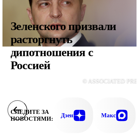
Зеленского призвали
расторгнуть
дипотношения с
Россией
© ASSOCIATED PRE
СЛЕДИТЕ ЗА
Дзен
Макс
НОВОСТЯМИ: