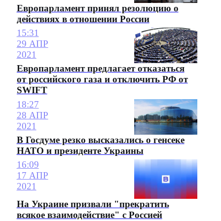
Европарламент принял резолюцию о
действиях в отношении России
15:31
29 АПР
2021
Европарламент предлагает отказаться
от российского газа и отключить РФ от
SWIFT
18:27
28 АПР
2021
В Госдуме резко высказались о генсеке
НАТО и президенте Украины
16:09
17 АПР
2021
На Украине призвали "прекратить
всякое взаимодействие" с Россией