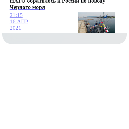
НАТО обратилось к России по поводу
Черного моря
21:15
16 АПР
2021