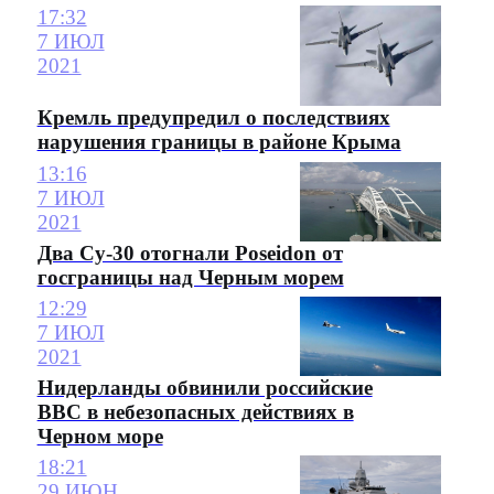
17:32
7 ИЮЛ
2021
Кремль предупредил о последствиях
нарушения границы в районе Крыма
13:16
7 ИЮЛ
2021
Два Су-30 отогнали Poseidon от
госграницы над Черным морем
12:29
7 ИЮЛ
2021
Нидерланды обвинили российские
ВВС в небезопасных действиях в
Черном море
18:21
29 ИЮН