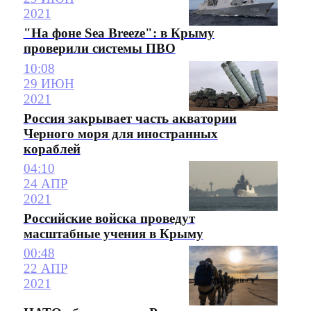
2021
"На фоне Sea Breeze": в Крыму
проверили системы ПВО
10:08
29 ИЮН
2021
Россия закрывает часть акватории
Черного моря для иностранных
кораблей
04:10
24 АПР
2021
Российские войска проведут
масштабные учения в Крыму
00:48
22 АПР
2021