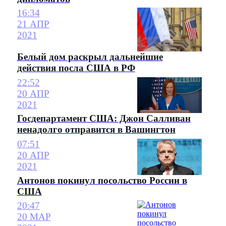
16:34
21 АПР
2021
Белый дом раскрыл дальнейшие
действия посла США в РФ
22:52
20 АПР
2021
Госдепартамент США: Джон Салливан
ненадолго отправится в Вашингтон
07:51
20 АПР
2021
Антонов покинул посольство России в
США
20:47
20 МАР