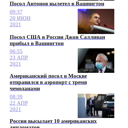
Посол Антонов вылетел в Вашингтон
09:37
20 ИЮН
2021
Посол США в России Джон Салливан
прибыл в Вашингтон
06:55
23 АПР
2021
Американский посол в Москве
отправился в аэропорт с тремя
чемоданами
08:39
22 АПР
2021
Россия высылает 10 американских
дипломатов