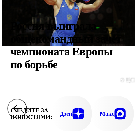
Россия выиграла
общекомандный зачет
чемпионата Европы
по борьбе
© ЦС
СЛЕДИТЕ ЗА
Дзен
Макс
НОВОСТЯМИ: