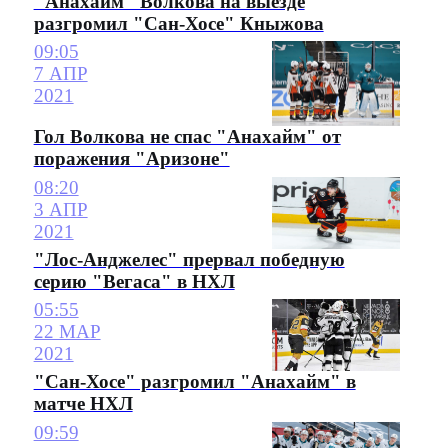
"Анахайм" Волкова на выезде
разгромил "Сан-Хосе" Кныжова
09:05
7 АПР
2021
Гол Волкова не спас "Анахайм" от
поражения "Аризоне"
08:20
3 АПР
2021
"Лос-Анджелес" прервал победную
серию "Вегаса" в НХЛ
05:55
22 МАР
2021
"Сан-Хосе" разгромил "Анахайм" в
матче НХЛ
09:59