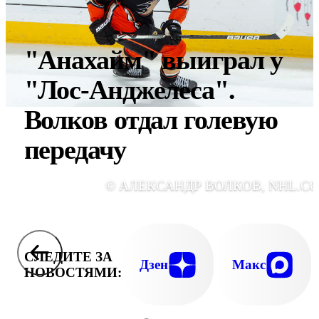
"Анахайм" выиграл у
"Лос-Анджелеса".
Волков отдал голевую
передачу
© АЛЕКСАНДР ВОЛКОВ, NHL.C
СЛЕДИТЕ ЗА
Дзен
Макс
НОВОСТЯМИ: