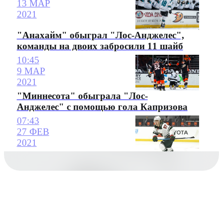
13 МАР
2021
"Анахайм" обыграл "Лос-Анджелес",
команды на двоих забросили 11 шайб
10:45
9 МАР
2021
"Миннесота" обыграла "Лос-
Анджелес" с помощью гола Капризова
07:43
27 ФЕВ
2021