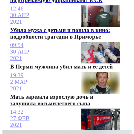
подозреваемую допрашивают в СК
12:46
30 АПР
2021
Убила мужа с детьми и пошла в кино:
подробности трагедии в Приморье
09:54
30 АПР
2021
В Перми мужчина убил мать и ее детей
19:39
2 МАР
2021
Мать зарезала взрослую дочь и
задушила восьмилетнего сына
14:32
27 ФЕВ
2021