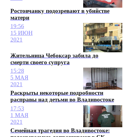
Ростовчанку подозревают в убийстве
матери
19:56
15 ИЮН
2021
Жительница Чебоксар забила до
смерти своего супруга
15:28
5 МАЯ
2021
Раскрыты некоторые подробности
расправы над детьми во Владивостоке
17:53
1 МАЯ
2021
Семейная трагедия во Владивостоке: