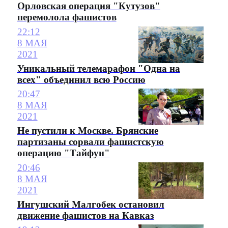
Орловская операция "Кутузов"
перемолола фашистов
22:12
8 МАЯ
2021
Уникальный телемарафон "Одна на
всех" объединил всю Россию
20:47
8 МАЯ
2021
Не пустили к Москве. Брянские
партизаны сорвали фашистскую
операцию "Тайфун"
20:46
8 МАЯ
2021
Ингушский Малгобек остановил
движение фашистов на Кавказ