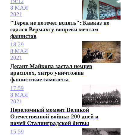
19:12
8 МАЯ
2021
"Терек не потечет вспять": Кавказ не
сдался Вермахту вопреки мечтам
фашистов
18:29
8 МАЯ
2021
Десант Майкопа застал немцев
врасплох, хитро уничтожив
фашистские самолеты
17:59
8 МАЯ
2021
Переломный момент Великой
Отечественной войны: 200 дней и
ночей Сталинградской битвы
15:59