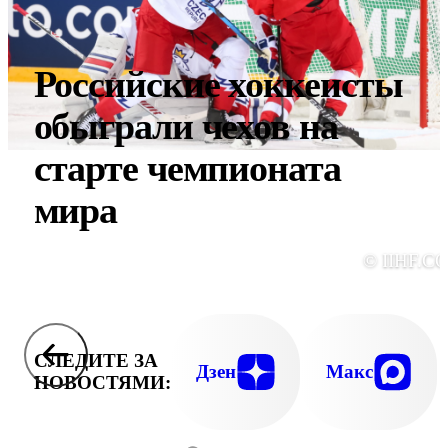
Российские хоккеисты
обыграли чехов на
старте чемпионата
мира
© IIHF.C
СЛЕДИТЕ ЗА
Дзен
Макс
НОВОСТЯМИ: