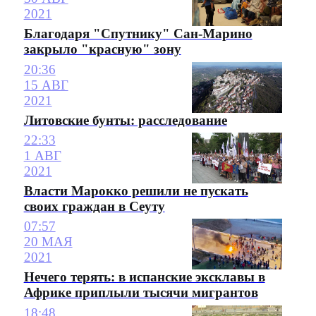
2021
Благодаря "Спутнику" Сан-Марино
закрыло "красную" зону
20:36
15 АВГ
2021
Литовские бунты: расследование
22:33
1 АВГ
2021
Власти Марокко решили не пускать
своих граждан в Сеуту
07:57
20 МАЯ
2021
Нечего терять: в испанские эксклавы в
Африке приплыли тысячи мигрантов
18:48