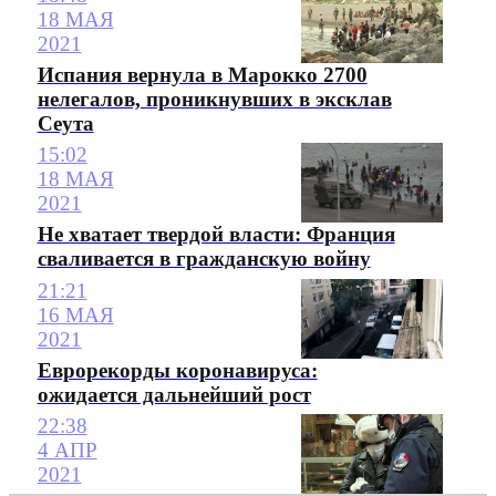
18 МАЯ
2021
Испания вернула в Марокко 2700
нелегалов, проникнувших в эксклав
Сеута
15:02
18 МАЯ
2021
Не хватает твердой власти: Франция
сваливается в гражданскую войну
21:21
16 МАЯ
2021
Еврорекорды коронавируса:
ожидается дальнейший рост
22:38
4 АПР
2021