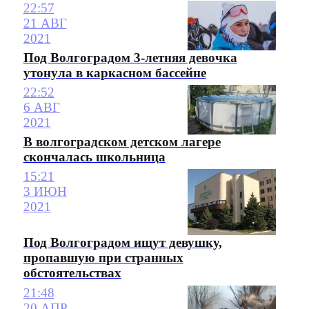
22:57
21 АВГ
2021
Под Волгоградом 3-летняя девочка
утонула в каркасном бассейне
22:52
6 АВГ
2021
В волгоградском детском лагере
скончалась школьница
15:21
3 ИЮН
2021
Под Волгоградом ищут девушку,
пропавшую при странных
обстоятельствах
21:48
20 АПР