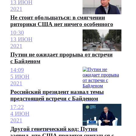
13 ИЮН
2021
Не стоит обольщаться: в смягчении
риторики США нет ничего особенного
10:30
13 ИЮН
2021
Путин не ожидает прорыва от встречи
с Байденом
14:09
5 ИЮН
2021
Российский президент назвал темы
предстоящей встречи с Байденом
17:22
4 ИЮН
2021
Другой генетический код: Путин
заявил, что США придется считаться с