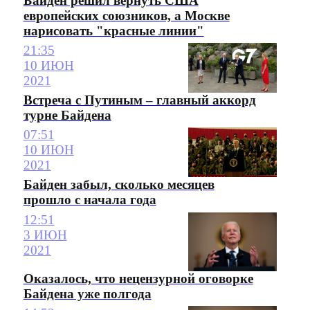
Байден решил вернуть США
европейских союзников, а Москве
нарисовать "красные линии"
21:35
10 ИЮН
2021
Встреча с Путиным – главный аккорд
турне Байдена
07:51
10 ИЮН
2021
Байден забыл, сколько месяцев
прошло с начала года
12:51
3 ИЮН
2021
Оказалось, что нецензурной оговорке
Байдена уже полгода