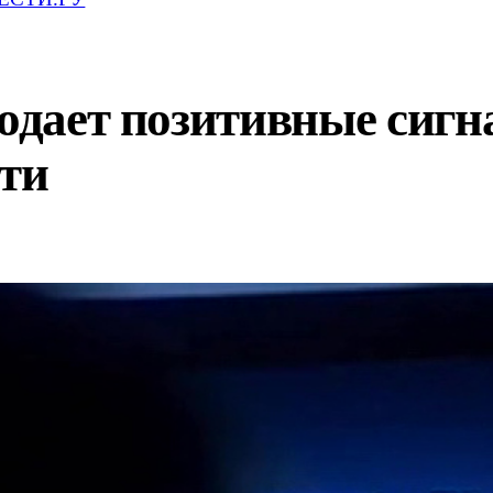
подает позитивные сигн
сти