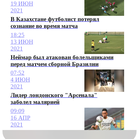
19 ИЮН
2021
В Казахстане футболист потерял
сознание во время матча
18:25
13 ИЮН
2021
Неймар был атакован болельщиками
перед матчем сборной Бразилии
07:52
4 ИЮН
2021
Лидер лондонского "Арсенала"
заболел малярией
09:09
16 АПР
2021