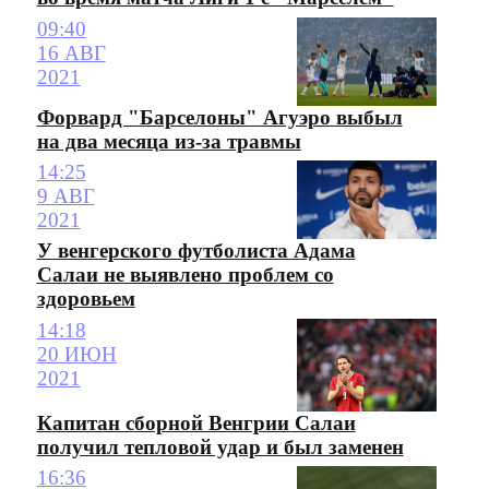
09:40
16 АВГ
2021
Форвард "Барселоны" Агуэро выбыл
на два месяца из-за травмы
14:25
9 АВГ
2021
У венгерского футболиста Адама
Салаи не выявлено проблем со
здоровьем
14:18
20 ИЮН
2021
Капитан сборной Венгрии Салаи
получил тепловой удар и был заменен
16:36