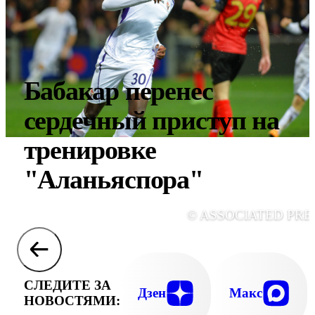
Бабакар перенес
сердечный приступ на
тренировке
"Аланьяспора"
© ASSOCIATED PRE
СЛЕДИТЕ ЗА
Дзен
Макс
НОВОСТЯМИ: