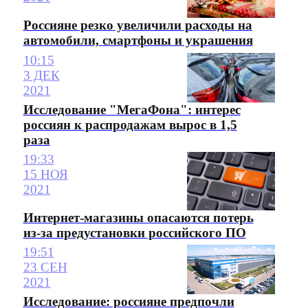
Россияне резко увеличили расходы на
автомобили, смартфоны и украшения
10:15
3 ДЕК
2021
Исследование "МегаФона": интерес
россиян к распродажам вырос в 1,5
раза
19:33
15 НОЯ
2021
Интернет-магазины опасаются потерь
из-за предустановки российского ПО
19:51
23 СЕН
2021
Исследование: россияне предпочли