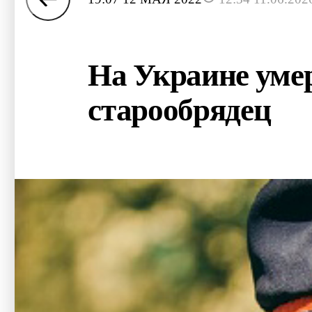
На Украине уме
старообрядец