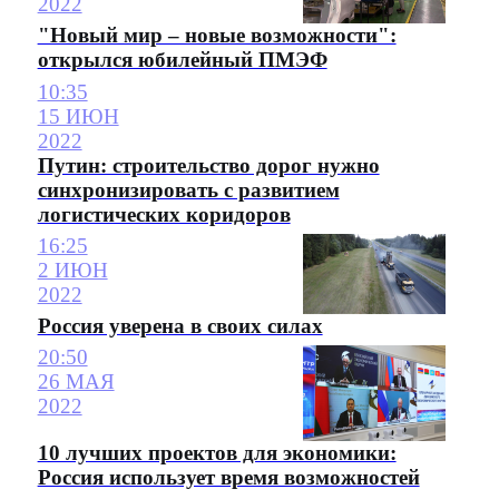
2022
"Новый мир – новые возможности":
открылся юбилейный ПМЭФ
10:35
15 ИЮН
2022
Путин: строительство дорог нужно
синхронизировать с развитием
логистических коридоров
16:25
2 ИЮН
2022
Россия уверена в своих силах
20:50
26 МАЯ
2022
10 лучших проектов для экономики:
Россия использует время возможностей