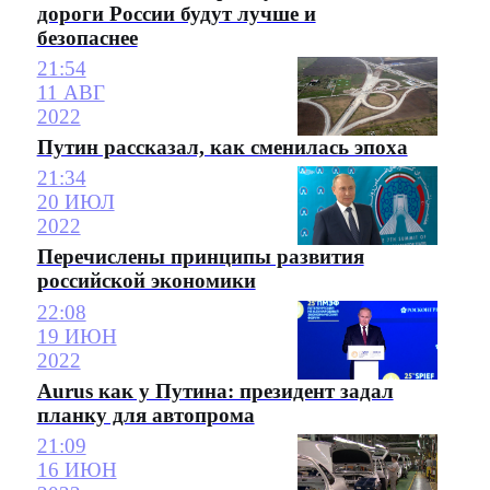
дороги России будут лучше и
безопаснее
21:54
11 АВГ
2022
Путин рассказал, как сменилась эпоха
21:34
20 ИЮЛ
2022
Перечислены принципы развития
российской экономики
22:08
19 ИЮН
2022
Aurus как у Путина: президент задал
планку для автопрома
21:09
16 ИЮН