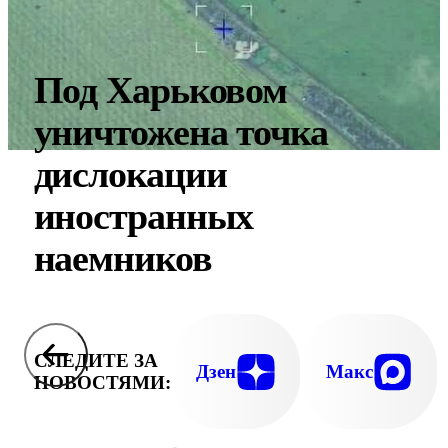
Под Харьковом
уничтожена точка
дислокации
иностранных
наемников
СЛЕДИТЕ ЗА
Дзен
Макс
НОВОСТЯМИ: